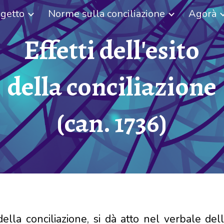
getto
Norme sulla conciliazione
Agorà
ip to main content
Skip to navigat
Effetti dell'esito
della conciliazione
(can. 173
6
)
della conciliazione, si dà atto nel verbale del